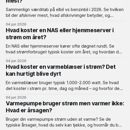
mest?
Sammenlign værditab på elbil vs benzinbil i 2026. Se hvilken
bil der afskriver mest, hvad afskrivninger betyder, og
hvordan du mindsker værditabet.
04 jun 2026
Hvad koster en NAS eller hjemmeserver i
strøm om året?
En NAS eller hjemmeserver kører ofte døgnet rundt. Se
hvad strømforbruget typisk koster om året, og hvordan du
kan reducere elregningen.
04 jun 2026
Hvad koster en varmeblæser i strøm? Det
kan hurtigt blive dyrt
En varmeblæser bruger typisk 1.000-2.000 watt. Se hvad
det koster i strøm pr. time, dag og måned – og hvorfor den
hurtigt kan blive dyr.
04 jun 2026
Varmepumpe bruger strøm men varmer ikke:
Hvad er årsagen?
Bruger din varmepumpe strøm uden at varme? Se de
typiske årsager, hvad du selv kan tjekke, og hvornår du bør