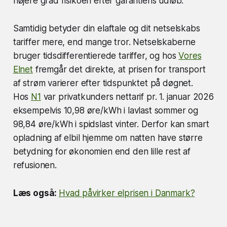
højere grad risikoen efter garantiens udløb.
Samtidig betyder din elaftale og dit netselskabs
tariffer mere, end mange tror. Netselskaberne
bruger tidsdifferentierede tariffer, og hos
Vores
Elnet
fremgår det direkte, at prisen for transport
af strøm varierer efter tidspunktet på døgnet.
Hos
N1
var privatkunders nettarif pr. 1. januar 2026
eksempelvis 10,98 øre/kWh i lavlast sommer og
98,84 øre/kWh i spidslast vinter. Derfor kan smart
opladning af elbil hjemme om natten have større
betydning for økonomien end den lille rest af
refusionen.
Læs også:
Hvad påvirker elprisen i Danmark?