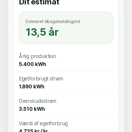
Dit estimat
Estimeret tilbagebetalingstid
13,5 år
Årlig produktion
5.400 kWh
Egetforbrugt strøm
1.890 kWh
Overskudsstrøm
3.510 kWh
Værdi af egetforbrug
4.725 kr./år