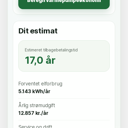
Beregn varmepumpeøkonomi
Dit estimat
Estimeret tilbagebetalingstid
17,0 år
Forventet elforbrug
5.143 kWh/år
Årlig strømudgift
12.857 kr./år
Service og drift